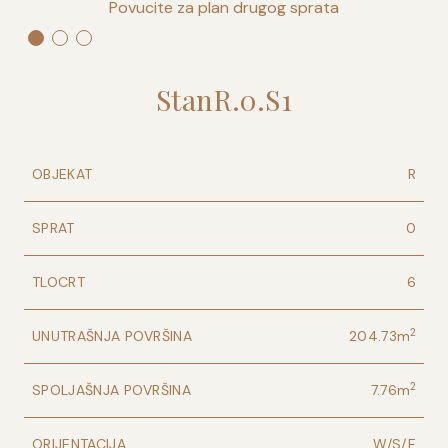
Povucite za plan drugog sprata
Stan
R
.
0
.
S1
OBJEKAT
R
SPRAT
0
TLOCRT
6
2
UNUTRAŠNJA POVRŠINA
204.73
m
2
SPOLJAŠNJA POVRŠINA
7.76
m
ORIJENTACIJA
W/S/E