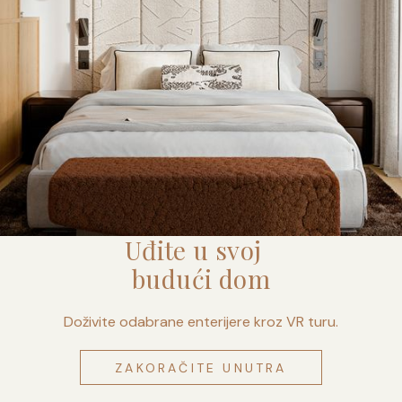
Uđite u svoj
budući dom
Doživite odabrane enterijere kroz VR turu.
ZAKORAČITE UNUTRA