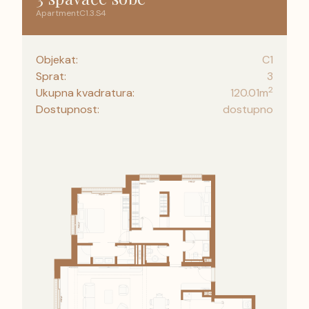
Apartment
C1
.
3
.
S4
Objekat:
C1
Sprat:
3
2
Ukupna kvadratura:
120.01
m
Dostupnost:
dostupno