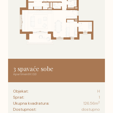
3 spavaće sobe
Apartment
H
.
1
.
S3
Objekat:
H
Sprat:
1
2
Ukupna kvadratura:
126.56
m
Dostupnost:
dostupno