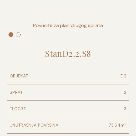
Povucite za plan drugog sprata
Stan
D2
.
2
.
S8
OBJEKAT
D2
SPRAT
2
TLOCRT
3
2
UNUTRAŠNJA POVRŠINA
73.64
m