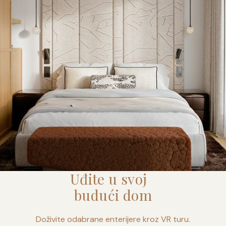
Uđite u svoj
budući dom
Doživite odabrane enterijere kroz VR turu.