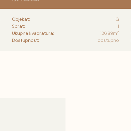
1
Objekat:
G
3
Sprat:
1
2
2
Ukupna kvadratura:
126.89
m
o
Dostupnost:
dostupno