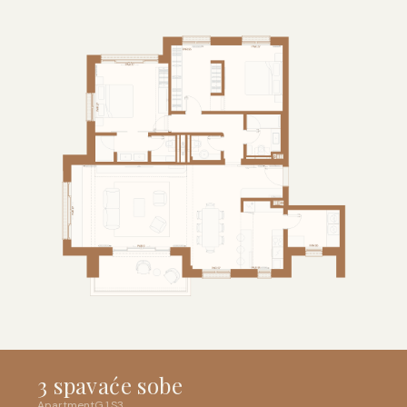
3 spavaće sobe
Apartment
G
.
1
.
S3