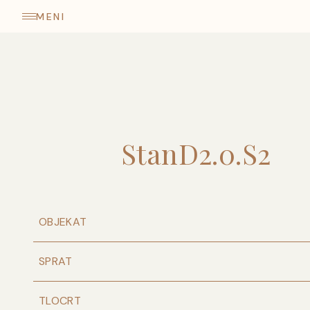
come
MENI
Stan
D2
.
0
.
S2
OBJEKAT
SPRAT
TLOCRT