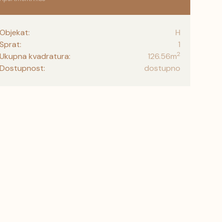
Objekat:
H
Sprat:
1
2
Ukupna kvadratura:
126.56
m
Dostupnost:
dostupno