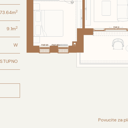
2
73.64
m
2
9.1
m
W
OSTUPNO
Povucite za p