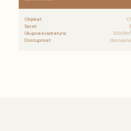
Objekat:
C
Sprat:
Ukupna kvadratura:
120.01
m
Dostupnost:
dostupn