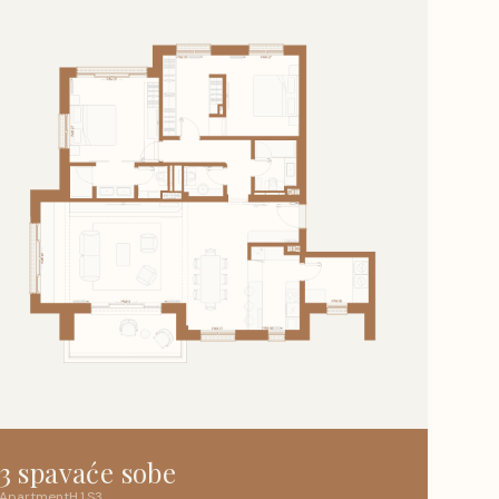
3 spavaće sobe
Apartment
H
.
1
.
S3