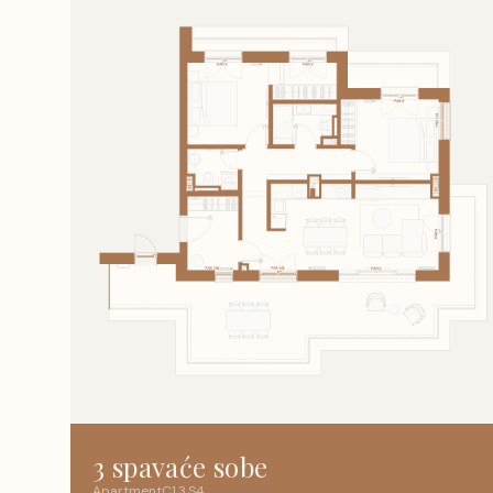
3 spavaće sobe
Apartment
C1
.
3
.
S4