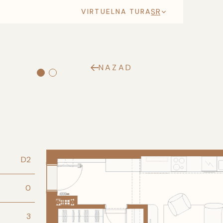
SR
VIRTUELNA TURA
NAZAD
D2
0
3