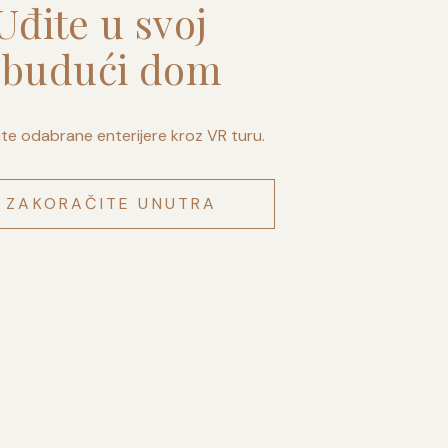
Uđite u svoj
budući dom
ite odabrane enterijere kroz VR turu.
ZAKORAČITE UNUTRA