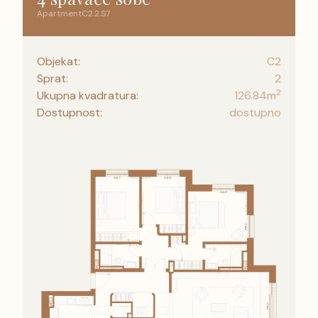
Apartment
C2
.
2
.
S7
Objekat:
C2
Sprat:
2
2
Ukupna kvadratura:
126.84
m
Dostupnost:
dostupno