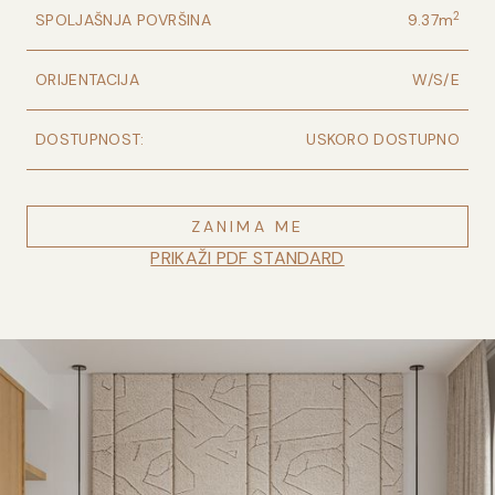
2
SPOLJAŠNJA POVRŠINA
9.37
m
ORIJENTACIJA
W/S/E
DOSTUPNOST:
USKORO DOSTUPNO
ZANIMA ME
PRIKAŽI PDF STANDARD