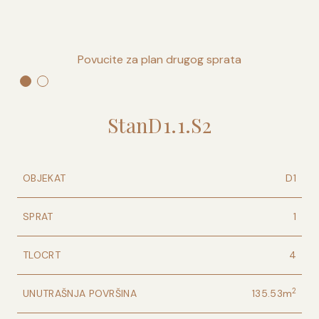
Povucite za plan drugog sprata
Stan
D1
.
1
.
S2
OBJEKAT
D1
SPRAT
1
TLOCRT
4
2
UNUTRAŠNJA POVRŠINA
135.53
m