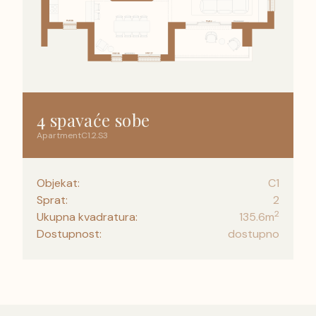
4 spavaće sobe
Apartment
C1
.
2
.
S3
Objekat:
C1
Sprat:
2
2
Ukupna kvadratura:
135.6
m
Dostupnost:
dostupno