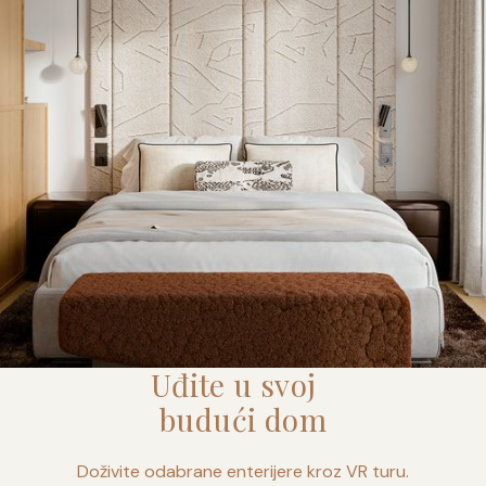
Uđite u svoj
budući dom
Doživite odabrane enterijere kroz VR turu.