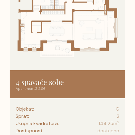
4 spavaće sobe
Apartment
G
.
2
.
S6
Objekat:
G
Sprat:
2
2
Ukupna kvadratura:
144.25
m
Dostupnost:
dostupno