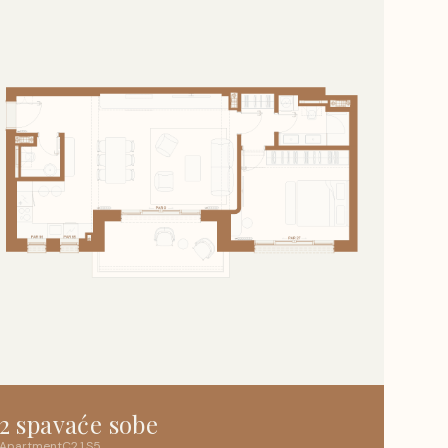
2 spavaće sobe
Apartment
C2
.
1
.
S5