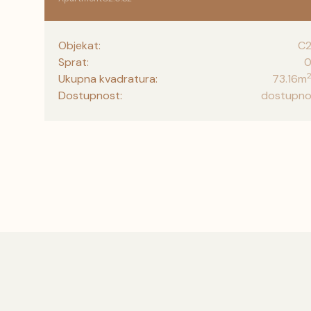
Objekat:
C
Sprat:
Ukupna kvadratura:
73.16
m
Dostupnost:
dostupn