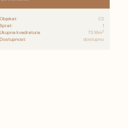
Objekat:
C2
Sprat:
1
2
Ukupna kvadratura:
73.16
m
Dostupnost:
dostupno