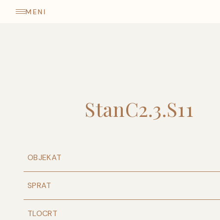
come
MENI
Stan
C2
.
3
.
S11
OBJEKAT
SPRAT
TLOCRT