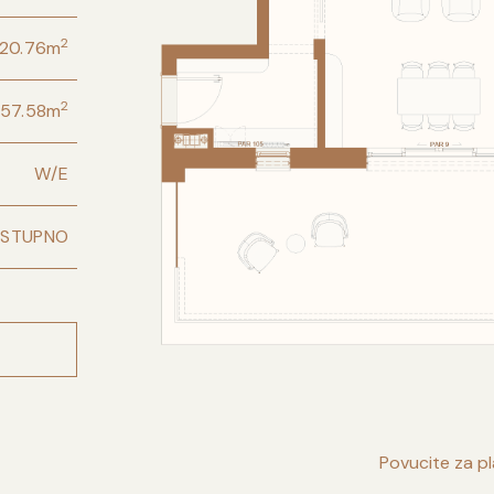
2
120.76
m
2
57.58
m
W/E
STUPNO
Povucite za p