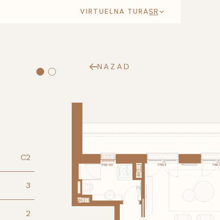
SR
VIRTUELNA TURA
NAZAD
C2
3
2