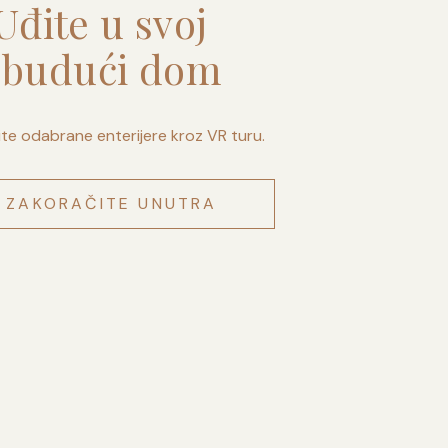
Uđite u svoj
budući dom
ite odabrane enterijere kroz VR turu.
ZAKORAČITE UNUTRA