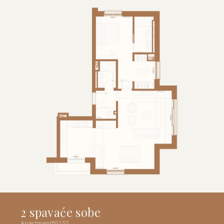
2 spavaće sobe
Apartment
B1
.
1
.
S2