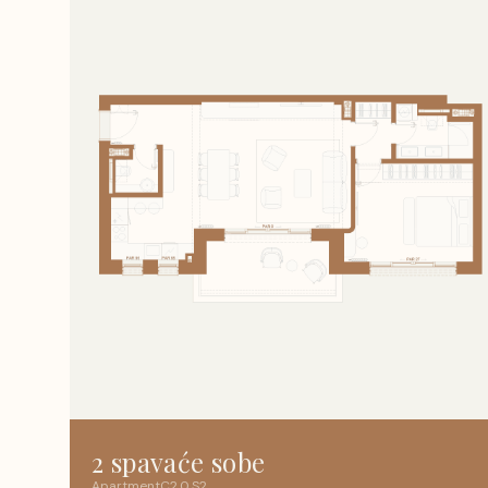
2 spavaće sobe
Apartment
C2
.
0
.
S2