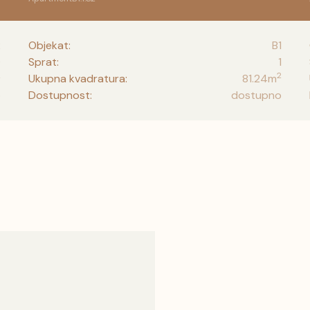
2
Objekat:
B1
0
Sprat:
1
2
2
Ukupna kvadratura:
81.24
m
o
Dostupnost:
dostupno