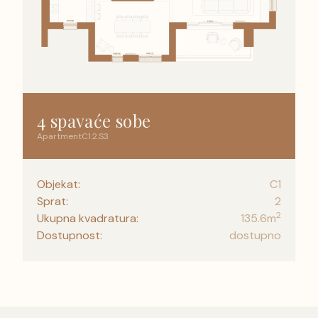
4 spavaće sobe
Apartment
C1
.
2
.
S3
Objekat:
C1
Sprat:
2
2
Ukupna kvadratura:
135.6
m
Dostupnost:
dostupno