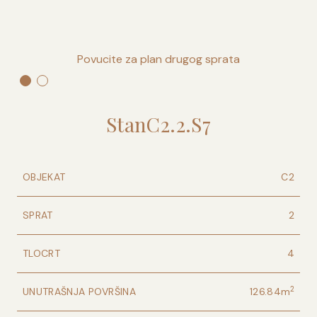
Povucite za plan drugog sprata
Stan
C2
.
2
.
S7
OBJEKAT
C2
SPRAT
2
TLOCRT
4
2
UNUTRAŠNJA POVRŠINA
126.84
m