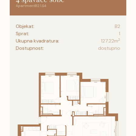
Apartment
B2
.
1
.
S4
Objekat:
B2
Sprat:
1
2
Ukupna kvadratura:
127.22
m
Dostupnost:
dostupno