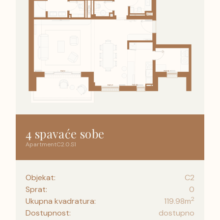
4 spavaće sobe
Apartment
C2
.
0
.
S1
Objekat:
C2
Sprat:
0
2
Ukupna kvadratura:
119.98
m
Dostupnost:
dostupno