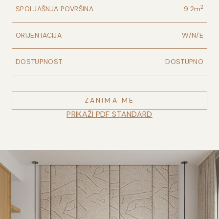
2
SPOLJAŠNJA POVRŠINA
9.2
m
ORIJENTACIJA
W/N/E
DOSTUPNOST:
DOSTUPNO
ZANIMA ME
PRIKAŽI PDF STANDARD