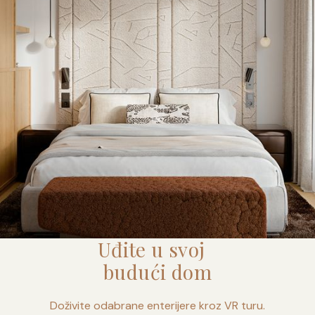
Uđite u svoj
budući dom
Doživite odabrane enterijere kroz VR turu.