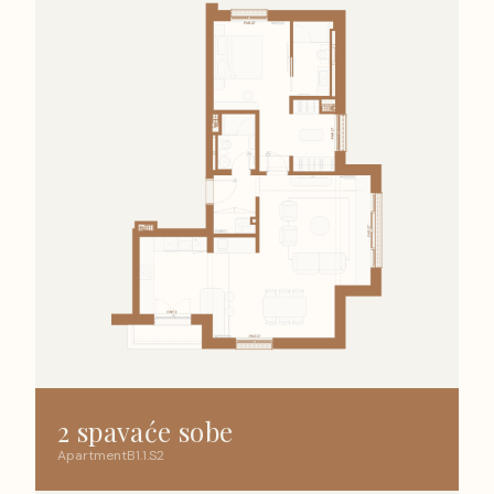
2 spavaće sobe
Apartment
B1
.
1
.
S2