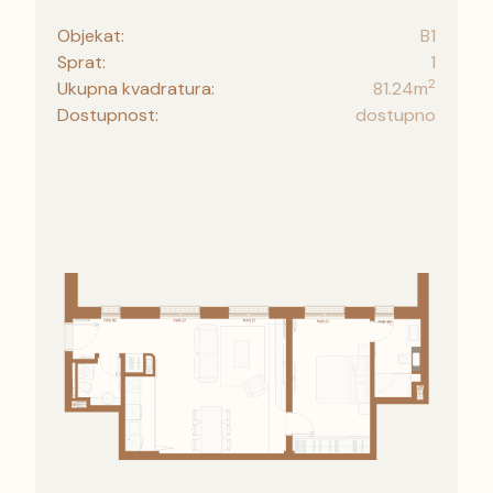
Objekat:
B1
Sprat:
1
2
Ukupna kvadratura:
81.24
m
Dostupnost:
dostupno