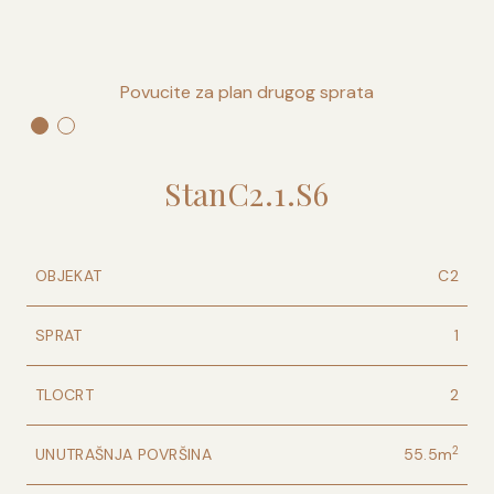
Povucite za plan drugog sprata
Stan
C2
.
1
.
S6
OBJEKAT
C2
SPRAT
1
TLOCRT
2
2
UNUTRAŠNJA POVRŠINA
55.5
m