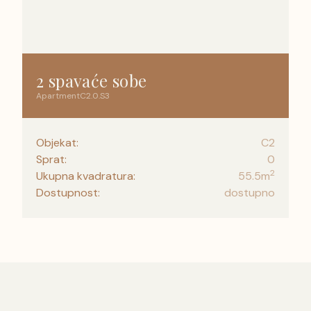
2 spavaće sobe
Apartment
C2
.
0
.
S3
Objekat:
C2
Sprat:
0
2
Ukupna kvadratura:
55.5
m
Dostupnost:
dostupno