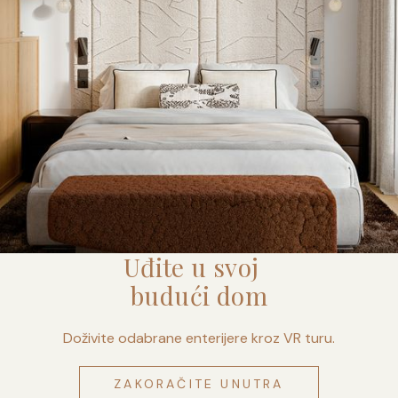
Uđite u svoj
budući dom
Doživite odabrane enterijere kroz VR turu.
ZAKORAČITE UNUTRA