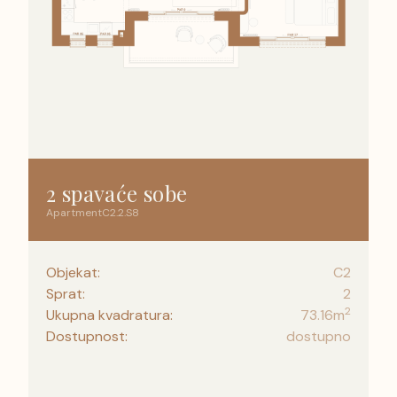
2 spavaće sobe
Apartment
C2
.
2
.
S8
Objekat:
C2
Sprat:
2
2
Ukupna kvadratura:
73.16
m
Dostupnost:
dostupno