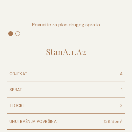
Povucite za plan drugog sprata
Stan
A
.
1
.
A2
OBJEKAT
A
SPRAT
1
TLOCRT
3
2
UNUTRAŠNJA POVRŠINA
138.85
m