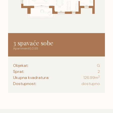
3 spavaće sobe
Apartment
G
.
2
.
S5
Objekat:
G
Sprat:
2
2
Ukupna kvadratura:
126.99
m
Dostupnost:
dostupno