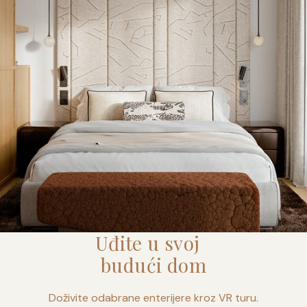
Uđite u svoj
budući dom
Doživite odabrane enterijere kroz VR turu.