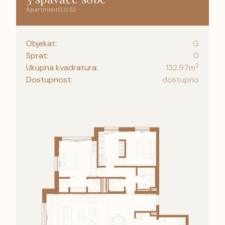
Apartment
G
.
0
.
S2
Objekat:
G
Sprat:
0
2
Ukupna kvadratura:
132.97
m
Dostupnost:
dostupno