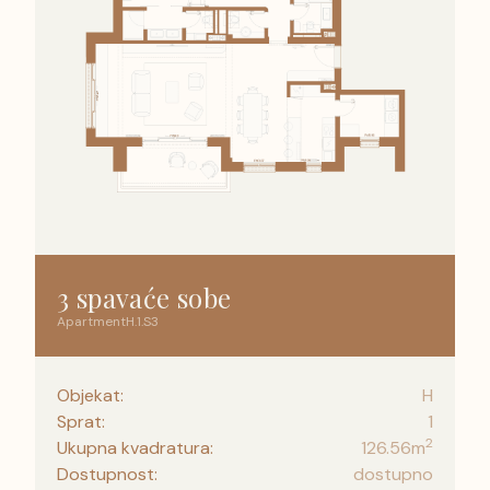
3 spavaće sobe
Apartment
H
.
1
.
S3
Objekat:
H
Sprat:
1
2
Ukupna kvadratura:
126.56
m
Dostupnost:
dostupno